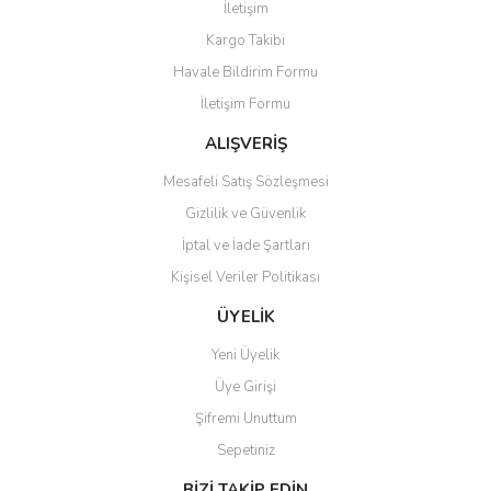
İletişim
Yorum Yaz
Kargo Takibi
Ürün resmi kalitesiz, bozuk veya görüntülenemiyor.
Havale Bildirim Formu
Ürün açıklamasında eksik bilgiler bulunuyor.
İletişim Formu
Ürün bilgilerinde hatalar bulunuyor.
Ürün fiyatı diğer sitelerden daha pahalı.
ALIŞVERİŞ
Bu ürüne benzer farklı alternatifler olmalı.
Mesafeli Satış Sözleşmesi
Gizlilik ve Güvenlik
İptal ve İade Şartları
Kişisel Veriler Politikası
Gönder
ÜYELİK
Yeni Üyelik
Üye Girişi
Şifremi Unuttum
Sepetiniz
BİZİ TAKİP EDİN