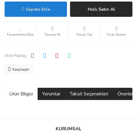
Sepete Ekle
Hızlı Satın Al
Tavsiye Et
Yorum Yaz
Fiyat Alarmı
Ürün Paylaş :
Karşılaştır
Ürün Bilgisi
Yorumlar
Taksit Seçenekleri
Önerilerin
Bu ürünün fiyat bilgisi, resim, ürün açıklamalarında ve diğer
konularda yetersiz gördüğünüz noktaları öneri formunu kullanarak
Bu ürüne ilk yorumu siz yapın!
KURUMSAL
tarafımıza iletebilirsiniz.
Görüş ve önerileriniz için teşekkür ederiz.