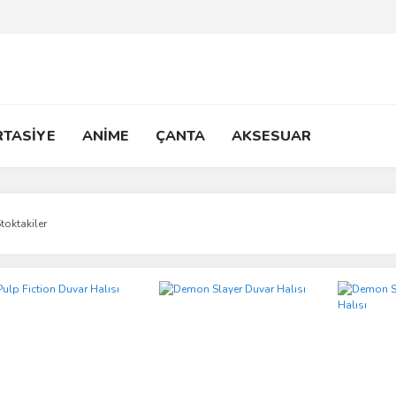
RTASİYE
ANİME
ÇANTA
AKSESUAR
toktakiler