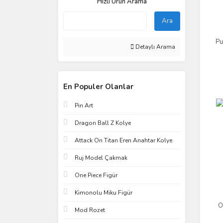
Hızlı Ürün Arama
Ara
Pu
Detaylı Arama
En Populer Olanlar
Pin Art
Dragon Ball Z Kolye
Attack On Titan Eren Anahtar Kolye
Ruj Model Çakmak
One Piece Figür
Kimonolu Miku Figür
O
Mod Rozet