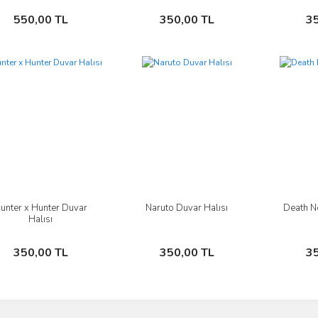
Sepete Ekle
Sepete Ekle
550,00 TL
350,00 TL
3
unter x Hunter Duvar
Naruto Duvar Halısı
Death N
İncele
İncele
Halısı
Sepete Ekle
Sepete Ekle
350,00 TL
350,00 TL
3