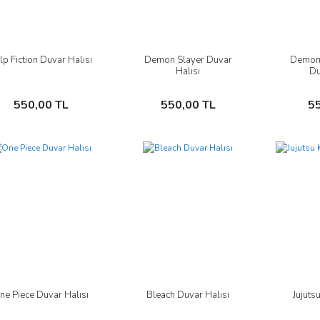
lp Fiction Duvar Halısı
Demon Slayer Duvar
Demon 
İncele
İncele
Halısı
Du
Sepete Ekle
Sepete Ekle
550,00 TL
550,00 TL
5
ne Piece Duvar Halısı
Bleach Duvar Halısı
Jujuts
İncele
İncele