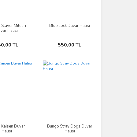
Slayer Mitsuri
Blue Lock Duvar Halısı
İncele
İncele
var Halısı
Sepete Ekle
Sepete Ekle
50,00 TL
550,00 TL
u Kaisen Duvar
Bungo Stray Dogs Duvar
İncele
İncele
Halısı
Halısı