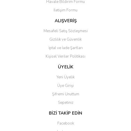
Havale Bildirim Formu
Ürün açıklamasında eksik bilgiler bulunuyor.
İletişim Formu
Ürün bilgilerinde hatalar bulunuyor.
Ürün fiyatı diğer sitelerden daha pahalı.
ALIŞVERİŞ
Bu ürüne benzer farklı alternatifler olmalı.
Mesafeli Satış Sözleşmesi
Gizlilik ve Güvenlik
İptal ve İade Şartları
Kişisel Veriler Politikası
Gönder
ÜYELİK
Yeni Üyelik
Üye Girişi
Şifremi Unuttum
Sepetiniz
BİZİ TAKİP EDİN
Facebook