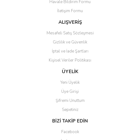
Havale Bildirim Formu
Ürün açıklamasında eksik bilgiler bulunuyor.
İletişim Formu
Ürün bilgilerinde hatalar bulunuyor.
Ürün fiyatı diğer sitelerden daha pahalı.
ALIŞVERİŞ
Bu ürüne benzer farklı alternatifler olmalı.
Mesafeli Satış Sözleşmesi
Gizlilik ve Güvenlik
İptal ve İade Şartları
Kişisel Veriler Politikası
Gönder
ÜYELİK
Yeni Üyelik
Üye Girişi
Şifremi Unuttum
Sepetiniz
BİZİ TAKİP EDİN
Facebook