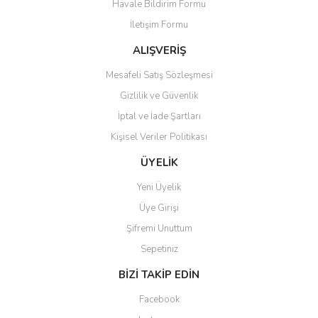
Havale Bildirim Formu
Ürün açıklamasında eksik bilgiler bulunuyor.
İletişim Formu
Ürün bilgilerinde hatalar bulunuyor.
Ürün fiyatı diğer sitelerden daha pahalı.
ALIŞVERİŞ
Bu ürüne benzer farklı alternatifler olmalı.
Mesafeli Satış Sözleşmesi
Gizlilik ve Güvenlik
İptal ve İade Şartları
Kişisel Veriler Politikası
Gönder
ÜYELİK
Yeni Üyelik
Üye Girişi
Şifremi Unuttum
Sepetiniz
BİZİ TAKİP EDİN
Facebook