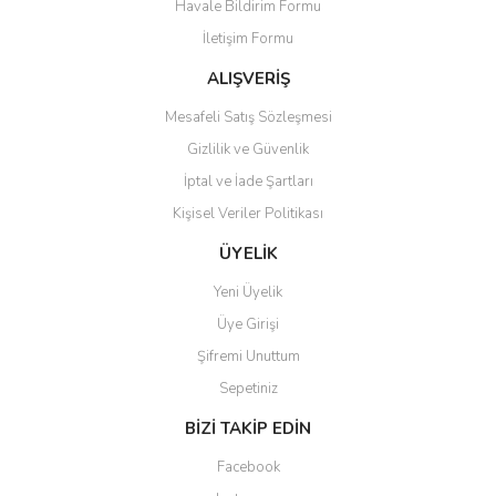
Havale Bildirim Formu
Ürün açıklamasında eksik bilgiler bulunuyor.
İletişim Formu
Ürün bilgilerinde hatalar bulunuyor.
Ürün fiyatı diğer sitelerden daha pahalı.
ALIŞVERİŞ
Bu ürüne benzer farklı alternatifler olmalı.
Mesafeli Satış Sözleşmesi
Gizlilik ve Güvenlik
İptal ve İade Şartları
Kişisel Veriler Politikası
Gönder
ÜYELİK
Yeni Üyelik
Üye Girişi
Şifremi Unuttum
Sepetiniz
BİZİ TAKİP EDİN
Facebook