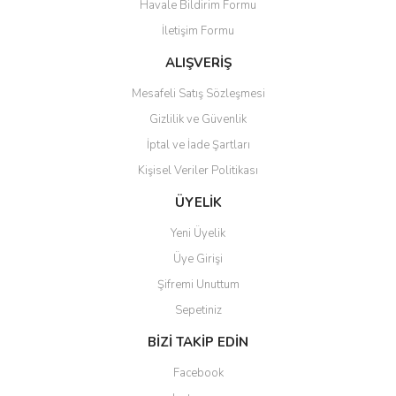
Havale Bildirim Formu
Ürün açıklamasında eksik bilgiler bulunuyor.
İletişim Formu
Ürün bilgilerinde hatalar bulunuyor.
Ürün fiyatı diğer sitelerden daha pahalı.
ALIŞVERİŞ
Bu ürüne benzer farklı alternatifler olmalı.
Mesafeli Satış Sözleşmesi
Gizlilik ve Güvenlik
İptal ve İade Şartları
Kişisel Veriler Politikası
Gönder
ÜYELİK
Yeni Üyelik
Üye Girişi
Şifremi Unuttum
Sepetiniz
BİZİ TAKİP EDİN
Facebook