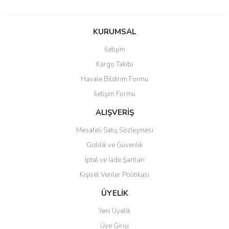
Bu ürünün fiyat bilgisi, resim, ürün açıklamalarında ve diğer
konularda yetersiz gördüğünüz noktaları öneri formunu kullanarak
Bu ürüne ilk yorumu siz yapın!
KURUMSAL
tarafımıza iletebilirsiniz.
Görüş ve önerileriniz için teşekkür ederiz.
İletişim
Yorum Yaz
Kargo Takibi
Ürün resmi kalitesiz, bozuk veya görüntülenemiyor.
Havale Bildirim Formu
Ürün açıklamasında eksik bilgiler bulunuyor.
İletişim Formu
Ürün bilgilerinde hatalar bulunuyor.
Ürün fiyatı diğer sitelerden daha pahalı.
ALIŞVERİŞ
Bu ürüne benzer farklı alternatifler olmalı.
Mesafeli Satış Sözleşmesi
Gizlilik ve Güvenlik
İptal ve İade Şartları
Kişisel Veriler Politikası
Gönder
ÜYELİK
Yeni Üyelik
Üye Girişi