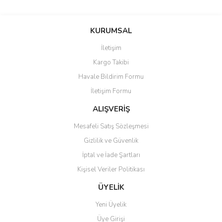
Bu ürünün fiyat bilgisi, resim, ürün açıklamalarında ve diğer
konularda yetersiz gördüğünüz noktaları öneri formunu kullanarak
Bu ürüne ilk yorumu siz yapın!
KURUMSAL
tarafımıza iletebilirsiniz.
Görüş ve önerileriniz için teşekkür ederiz.
İletişim
Yorum Yaz
Kargo Takibi
Ürün resmi kalitesiz, bozuk veya görüntülenemiyor.
Havale Bildirim Formu
Ürün açıklamasında eksik bilgiler bulunuyor.
İletişim Formu
Ürün bilgilerinde hatalar bulunuyor.
Ürün fiyatı diğer sitelerden daha pahalı.
ALIŞVERİŞ
Bu ürüne benzer farklı alternatifler olmalı.
Mesafeli Satış Sözleşmesi
Gizlilik ve Güvenlik
İptal ve İade Şartları
Kişisel Veriler Politikası
Gönder
ÜYELİK
Yeni Üyelik
Üye Girişi