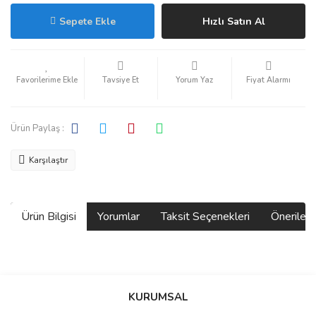
Sepete Ekle
Hızlı Satın Al
Tavsiye Et
Yorum Yaz
Fiyat Alarmı
Ürün Paylaş :
Karşılaştır
Ürün Bilgisi
Yorumlar
Taksit Seçenekleri
Önerilerin
Bu ürünün fiyat bilgisi, resim, ürün açıklamalarında ve diğer
konularda yetersiz gördüğünüz noktaları öneri formunu kullanarak
Bu ürüne ilk yorumu siz yapın!
KURUMSAL
tarafımıza iletebilirsiniz.
Görüş ve önerileriniz için teşekkür ederiz.