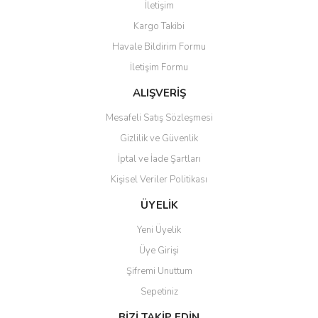
İletişim
Yorum Yaz
Kargo Takibi
Ürün resmi kalitesiz, bozuk veya görüntülenemiyor.
Havale Bildirim Formu
Ürün açıklamasında eksik bilgiler bulunuyor.
İletişim Formu
Ürün bilgilerinde hatalar bulunuyor.
Ürün fiyatı diğer sitelerden daha pahalı.
ALIŞVERİŞ
Bu ürüne benzer farklı alternatifler olmalı.
Mesafeli Satış Sözleşmesi
Gizlilik ve Güvenlik
İptal ve İade Şartları
Kişisel Veriler Politikası
Gönder
ÜYELİK
Yeni Üyelik
Üye Girişi
Şifremi Unuttum
Sepetiniz
BİZİ TAKİP EDİN