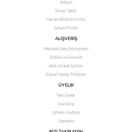
İletişim
Yorum Yaz
Kargo Takibi
Ürün resmi kalitesiz, bozuk veya görüntülenemiyor.
Havale Bildirim Formu
Ürün açıklamasında eksik bilgiler bulunuyor.
İletişim Formu
Ürün bilgilerinde hatalar bulunuyor.
Ürün fiyatı diğer sitelerden daha pahalı.
ALIŞVERİŞ
Bu ürüne benzer farklı alternatifler olmalı.
Mesafeli Satış Sözleşmesi
Gizlilik ve Güvenlik
İptal ve İade Şartları
Kişisel Veriler Politikası
Gönder
ÜYELİK
Yeni Üyelik
Üye Girişi
Şifremi Unuttum
Sepetiniz
BİZİ TAKİP EDİN