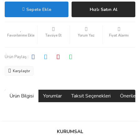
Sepete Ekle
Hızlı Satın Al
Tavsiye Et
Yorum Yaz
Fiyat Alarmı
Ürün Paylaş :
Karşılaştır
Ürün Bilgisi
Yorumlar
Taksit Seçenekleri
Önerilerin
Bu ürünün fiyat bilgisi, resim, ürün açıklamalarında ve diğer
konularda yetersiz gördüğünüz noktaları öneri formunu kullanarak
Bu ürüne ilk yorumu siz yapın!
KURUMSAL
tarafımıza iletebilirsiniz.
Görüş ve önerileriniz için teşekkür ederiz.