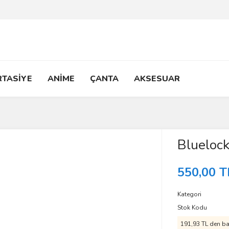
RTASİYE
ANİME
ÇANTA
AKSESUAR
Bluelock
550,00 T
Kategori
Stok Kodu
191,93 TL den baş