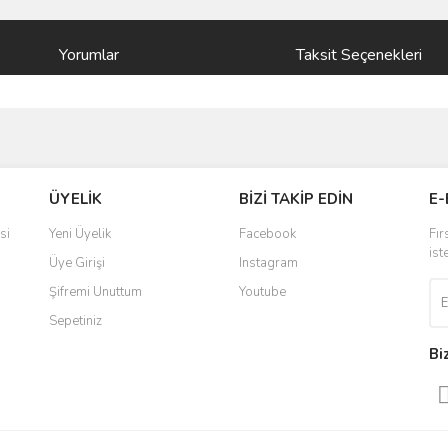
Yorumlar
Taksit Seçenekleri
ve diğer konularda yetersiz gördüğünüz noktaları öneri formunu kullanarak taraf
Bu ürüne ilk yorumu siz yapın!
ÜYELİK
BİZİ TAKİP EDİN
E-
r.
Yorum Yaz
si
Yeni Üyelik
Facebook
Fır
ist
Üye Girişi
Instagram
Şifremi Unuttum
Youtube
Sepetiniz
Bi
Gönder