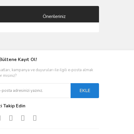
Önerileriniz
ımıza iletebilirsiniz.
Bültene Kayıt Ol!
satları, kampanya ve duyuruları ile ilgili e-posta almak
er misiniz?
EKLE
zi Takip Edin