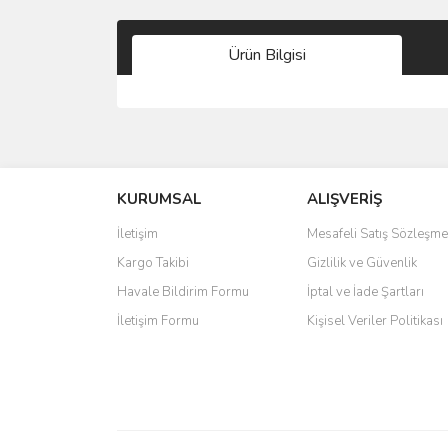
Ürün Bilgisi
Bu ürünün fiyat bilgisi, resim, ürün açıklamalarında 
Görüş ve önerileriniz için teşekkür ederiz.
KURUMSAL
ALIŞVERİŞ
Ürün resmi kalitesiz, bozuk veya görüntülenemiyo
Ürün açıklamasında eksik bilgiler bulunuyor.
İletişim
Mesafeli Satış Sözleşme
Ürün bilgilerinde hatalar bulunuyor.
Kargo Takibi
Gizlilik ve Güvenlik
Ürün fiyatı diğer sitelerden daha pahalı.
Havale Bildirim Formu
İptal ve İade Şartları
Bu ürüne benzer farklı alternatifler olmalı.
İletişim Formu
Kişisel Veriler Politikası