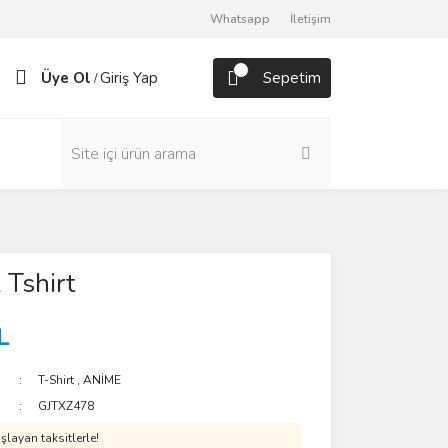
Whatsapp
İletişim
Üye Ol
Giriş Yap
Sepetim
/
 Tshirt
L
T-Shirt
,
ANİME
GJTXZ478
layan taksitlerle!