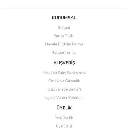
Bu ürünün fiyat bilgisi, resim, ürün açıklamalarında ve diğer
konularda yetersiz gördüğünüz noktaları öneri formunu kullanarak
Bu ürüne ilk yorumu siz yapın!
KURUMSAL
tarafımıza iletebilirsiniz.
Görüş ve önerileriniz için teşekkür ederiz.
İletişim
Yorum Yaz
Kargo Takibi
Ürün resmi kalitesiz, bozuk veya görüntülenemiyor.
Havale Bildirim Formu
Ürün açıklamasında eksik bilgiler bulunuyor.
İletişim Formu
Ürün bilgilerinde hatalar bulunuyor.
Ürün fiyatı diğer sitelerden daha pahalı.
ALIŞVERİŞ
Bu ürüne benzer farklı alternatifler olmalı.
Mesafeli Satış Sözleşmesi
Gizlilik ve Güvenlik
İptal ve İade Şartları
Kişisel Veriler Politikası
Gönder
ÜYELİK
Yeni Üyelik
Üye Girişi