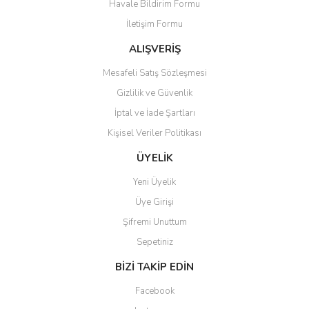
Havale Bildirim Formu
Ürün açıklamasında eksik bilgiler bulunuyor.
İletişim Formu
Ürün bilgilerinde hatalar bulunuyor.
Ürün fiyatı diğer sitelerden daha pahalı.
ALIŞVERİŞ
Bu ürüne benzer farklı alternatifler olmalı.
Mesafeli Satış Sözleşmesi
Gizlilik ve Güvenlik
İptal ve İade Şartları
Kişisel Veriler Politikası
Gönder
ÜYELİK
Yeni Üyelik
Üye Girişi
Şifremi Unuttum
Sepetiniz
BİZİ TAKİP EDİN
Facebook