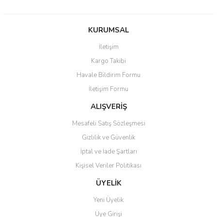
Bu ürünün fiyat bilgisi, resim, ürün açıklamalarında ve diğer
konularda yetersiz gördüğünüz noktaları öneri formunu kullanarak
Bu ürüne ilk yorumu siz yapın!
KURUMSAL
tarafımıza iletebilirsiniz.
Görüş ve önerileriniz için teşekkür ederiz.
İletişim
Yorum Yaz
Kargo Takibi
Ürün resmi kalitesiz, bozuk veya görüntülenemiyor.
Havale Bildirim Formu
Ürün açıklamasında eksik bilgiler bulunuyor.
İletişim Formu
Ürün bilgilerinde hatalar bulunuyor.
Ürün fiyatı diğer sitelerden daha pahalı.
ALIŞVERİŞ
Bu ürüne benzer farklı alternatifler olmalı.
Mesafeli Satış Sözleşmesi
Gizlilik ve Güvenlik
İptal ve İade Şartları
Kişisel Veriler Politikası
Gönder
ÜYELİK
Yeni Üyelik
Üye Girişi