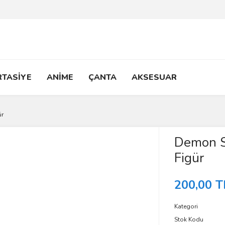
RTASİYE
ANİME
ÇANTA
AKSESUAR
ür
Demon Sl
Figür
200,00 T
Kategori
Stok Kodu