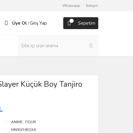
Whatsapp
İletişim
Üye Ol
Giriş Yap
Sepetim
/
ayer Küçük Boy Tanjiro
L
ANİME
,
FİGÜR
MN91EHBQXA