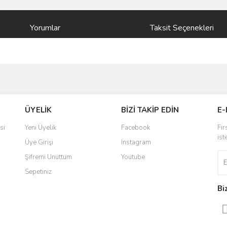
Yorumlar
Taksit Seçenekleri
ve diğer konularda yetersiz gördüğünüz noktaları öneri formunu kullanarak taraf
Bu ürüne ilk yorumu siz yapın!
ÜYELİK
BİZİ TAKİP EDİN
E-
r.
Yorum Yaz
si
Yeni Üyelik
Facebook
Fır
ist
Üye Girişi
Instagram
Şifremi Unuttum
Youtube
Sepetiniz
Bi