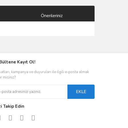
Önerileriniz
ımıza iletebilirsiniz.
Bültene Kayıt Ol!
satları, kampanya ve duyuruları ile ilgili e-posta almak
er misiniz?
EKLE
zi Takip Edin