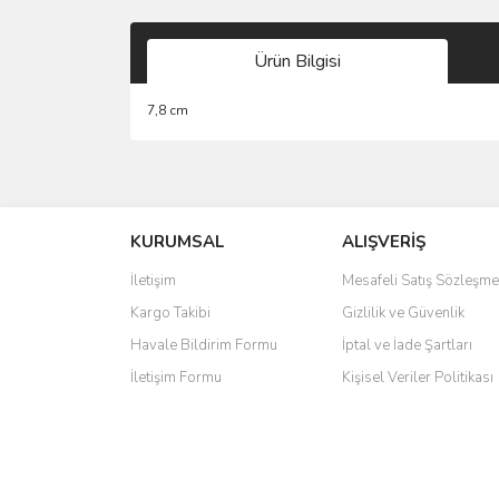
Ürün Bilgisi
7,8 cm
Bu ürünün fiyat bilgisi, resim, ürün açıklamalarında 
Görüş ve önerileriniz için teşekkür ederiz.
KURUMSAL
ALIŞVERİŞ
Ürün resmi kalitesiz, bozuk veya görüntülenemiyo
Ürün açıklamasında eksik bilgiler bulunuyor.
İletişim
Mesafeli Satış Sözleşme
Ürün bilgilerinde hatalar bulunuyor.
Kargo Takibi
Gizlilik ve Güvenlik
Ürün fiyatı diğer sitelerden daha pahalı.
Havale Bildirim Formu
İptal ve İade Şartları
Bu ürüne benzer farklı alternatifler olmalı.
İletişim Formu
Kişisel Veriler Politikası