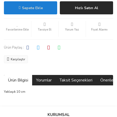
Sepete Ekle
Hızlı Satın Al
Tavsiye Et
Yorum Yaz
Fiyat Alarmı
Ürün Paylaş :
Karşılaştır
Ürün Bilgisi
Yorumlar
Taksit Seçenekleri
Önerilerin
Yaklaşık 10 cm
Bu ürünün fiyat bilgisi, resim, ürün açıklamalarında ve diğer
konularda yetersiz gördüğünüz noktaları öneri formunu kullanarak
Bu ürüne ilk yorumu siz yapın!
KURUMSAL
tarafımıza iletebilirsiniz.