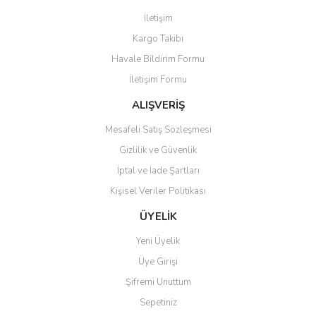
Görüş ve önerileriniz için teşekkür ederiz.
İletişim
Yorum Yaz
Kargo Takibi
Ürün resmi kalitesiz, bozuk veya görüntülenemiyor.
Havale Bildirim Formu
Ürün açıklamasında eksik bilgiler bulunuyor.
İletişim Formu
Ürün bilgilerinde hatalar bulunuyor.
Ürün fiyatı diğer sitelerden daha pahalı.
ALIŞVERİŞ
Bu ürüne benzer farklı alternatifler olmalı.
Mesafeli Satış Sözleşmesi
Gizlilik ve Güvenlik
İptal ve İade Şartları
Kişisel Veriler Politikası
Gönder
ÜYELİK
Yeni Üyelik
Üye Girişi
Şifremi Unuttum
Sepetiniz