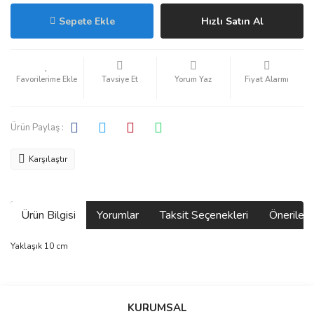
Sepete Ekle
Hızlı Satın Al
Tavsiye Et
Yorum Yaz
Fiyat Alarmı
Ürün Paylaş :
Karşılaştır
Ürün Bilgisi
Yorumlar
Taksit Seçenekleri
Önerilerin
Yaklaşık 10 cm
Bu ürünün fiyat bilgisi, resim, ürün açıklamalarında ve diğer
konularda yetersiz gördüğünüz noktaları öneri formunu kullanarak
Bu ürüne ilk yorumu siz yapın!
KURUMSAL
tarafımıza iletebilirsiniz.