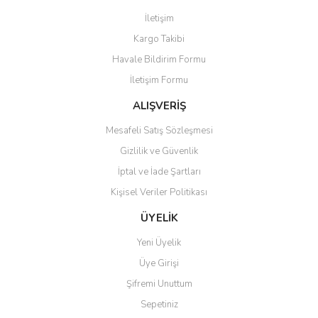
Görüş ve önerileriniz için teşekkür ederiz.
İletişim
Yorum Yaz
Kargo Takibi
Ürün resmi kalitesiz, bozuk veya görüntülenemiyor.
Havale Bildirim Formu
Ürün açıklamasında eksik bilgiler bulunuyor.
İletişim Formu
Ürün bilgilerinde hatalar bulunuyor.
Ürün fiyatı diğer sitelerden daha pahalı.
ALIŞVERİŞ
Bu ürüne benzer farklı alternatifler olmalı.
Mesafeli Satış Sözleşmesi
Gizlilik ve Güvenlik
İptal ve İade Şartları
Kişisel Veriler Politikası
Gönder
ÜYELİK
Yeni Üyelik
Üye Girişi
Şifremi Unuttum
Sepetiniz