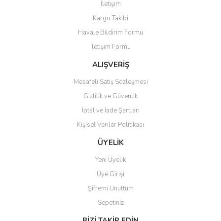
İletişim
Yorum Yaz
Kargo Takibi
Ürün resmi kalitesiz, bozuk veya görüntülenemiyor.
Havale Bildirim Formu
Ürün açıklamasında eksik bilgiler bulunuyor.
İletişim Formu
Ürün bilgilerinde hatalar bulunuyor.
Ürün fiyatı diğer sitelerden daha pahalı.
ALIŞVERİŞ
Bu ürüne benzer farklı alternatifler olmalı.
Mesafeli Satış Sözleşmesi
Gizlilik ve Güvenlik
İptal ve İade Şartları
Kişisel Veriler Politikası
Gönder
ÜYELİK
Yeni Üyelik
Üye Girişi
Şifremi Unuttum
Sepetiniz
BİZİ TAKİP EDİN