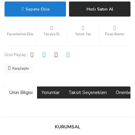
Sepete Ekle
Hızlı Satın Al
Tavsiye Et
Yorum Yaz
Fiyat Alarmı
Ürün Paylaş :
Karşılaştır
Ürün Bilgisi
Yorumlar
Taksit Seçenekleri
Önerilerin
Bu ürünün fiyat bilgisi, resim, ürün açıklamalarında ve diğer
konularda yetersiz gördüğünüz noktaları öneri formunu kullanarak
Bu ürüne ilk yorumu siz yapın!
KURUMSAL
tarafımıza iletebilirsiniz.
Görüş ve önerileriniz için teşekkür ederiz.