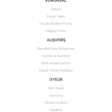
KURUMSAL
tarafımıza iletebilirsiniz.
Görüş ve önerileriniz için teşekkür ederiz.
İletişim
Yorum Yaz
Kargo Takibi
Ürün resmi kalitesiz, bozuk veya görüntülenemiyor.
Havale Bildirim Formu
Ürün açıklamasında eksik bilgiler bulunuyor.
İletişim Formu
Ürün bilgilerinde hatalar bulunuyor.
Ürün fiyatı diğer sitelerden daha pahalı.
ALIŞVERİŞ
Bu ürüne benzer farklı alternatifler olmalı.
Mesafeli Satış Sözleşmesi
Gizlilik ve Güvenlik
İptal ve İade Şartları
Kişisel Veriler Politikası
Gönder
ÜYELİK
Yeni Üyelik
Üye Girişi
Şifremi Unuttum
Sepetiniz