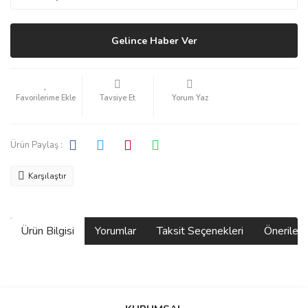
Gelince Haber Ver
Tavsiye Et
Yorum Yaz
Ürün Paylaş :
Karşılaştır
Ürün Bilgisi
Yorumlar
Taksit Seçenekleri
Önerilerin
Bu ürünün fiyat bilgisi, resim, ürün açıklamalarında ve diğer
konularda yetersiz gördüğünüz noktaları öneri formunu kullanarak
Bu ürüne ilk yorumu siz yapın!