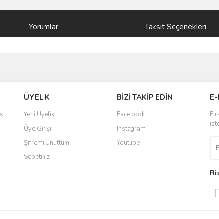
Yorumlar
Taksit Seçenekleri
ve diğer konularda yetersiz gördüğünüz noktaları öneri formunu kullanarak taraf
Bu ürüne ilk yorumu siz yapın!
ÜYELİK
BİZİ TAKİP EDİN
E-
r.
Yorum Yaz
si
Yeni Üyelik
Facebook
Fır
ist
Üye Girişi
Instagram
Şifremi Unuttum
Youtube
Sepetiniz
Bi
Gönder