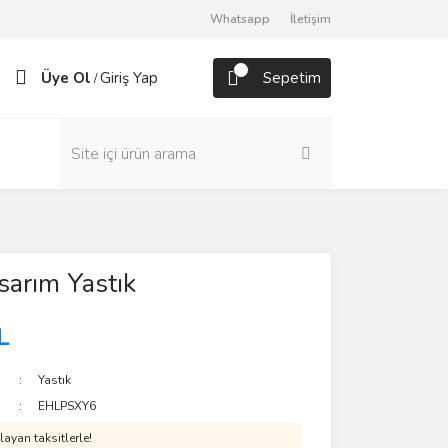
Whatsapp
İletişim
Üye Ol
Giriş Yap
Sepetim
/
arım Yastık
L
Yastık
EHLPSXY6
ayan taksitlerle!