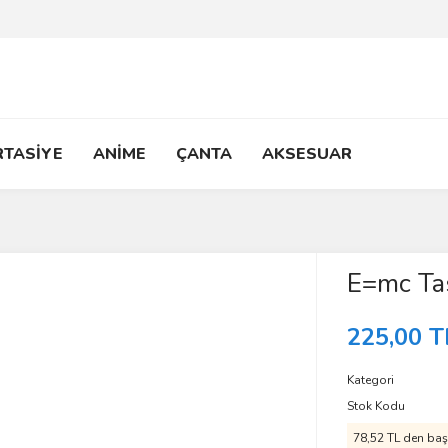
RTASİYE
ANİME
ÇANTA
AKSESUAR
E=mc Tas
225,00 T
Kategori
Stok Kodu
78,52 TL den başl