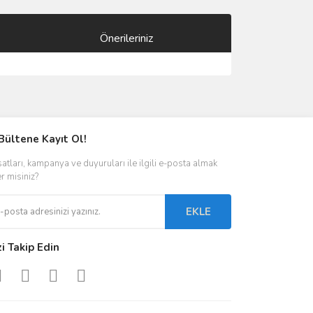
Önerileriniz
ımıza iletebilirsiniz.
Bültene Kayıt Ol!
satları, kampanya ve duyuruları ile ilgili e-posta almak
er misiniz?
EKLE
zi Takip Edin