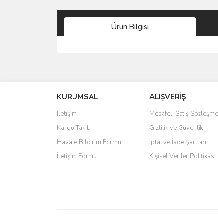
Ürün Bilgisi
Bu ürünün fiyat bilgisi, resim, ürün açıklamalarında 
Görüş ve önerileriniz için teşekkür ederiz.
KURUMSAL
ALIŞVERİŞ
Ürün resmi kalitesiz, bozuk veya görüntülenemiyo
Ürün açıklamasında eksik bilgiler bulunuyor.
İletişim
Mesafeli Satış Sözleşme
Ürün bilgilerinde hatalar bulunuyor.
Kargo Takibi
Gizlilik ve Güvenlik
Ürün fiyatı diğer sitelerden daha pahalı.
Havale Bildirim Formu
İptal ve İade Şartları
Bu ürüne benzer farklı alternatifler olmalı.
İletişim Formu
Kişisel Veriler Politikası