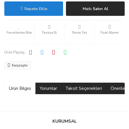
Sepete Ekle
Hızlı Satın Al
Tavsiye Et
Yorum Yaz
Fiyat Alarmı
Ürün Paylaş :
Karşılaştır
Ürün Bilgisi
Yorumlar
Taksit Seçenekleri
Önerilerin
Bu ürünün fiyat bilgisi, resim, ürün açıklamalarında ve diğer
konularda yetersiz gördüğünüz noktaları öneri formunu kullanarak
Bu ürüne ilk yorumu siz yapın!
KURUMSAL
tarafımıza iletebilirsiniz.
Görüş ve önerileriniz için teşekkür ederiz.