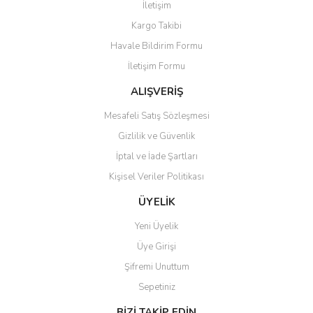
İletişim
Yorum Yaz
Kargo Takibi
Ürün resmi kalitesiz, bozuk veya görüntülenemiyor.
Havale Bildirim Formu
Ürün açıklamasında eksik bilgiler bulunuyor.
İletişim Formu
Ürün bilgilerinde hatalar bulunuyor.
Ürün fiyatı diğer sitelerden daha pahalı.
ALIŞVERİŞ
Bu ürüne benzer farklı alternatifler olmalı.
Mesafeli Satış Sözleşmesi
Gizlilik ve Güvenlik
İptal ve İade Şartları
Kişisel Veriler Politikası
Gönder
ÜYELİK
Yeni Üyelik
Üye Girişi
Şifremi Unuttum
Sepetiniz
BİZİ TAKİP EDİN