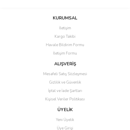
Bu ürünün fiyat bilgisi, resim, ürün açıklamalarında ve diğer
konularda yetersiz gördüğünüz noktaları öneri formunu kullanarak
Bu ürüne ilk yorumu siz yapın!
KURUMSAL
tarafımıza iletebilirsiniz.
Görüş ve önerileriniz için teşekkür ederiz.
İletişim
Yorum Yaz
Kargo Takibi
Ürün resmi kalitesiz, bozuk veya görüntülenemiyor.
Havale Bildirim Formu
Ürün açıklamasında eksik bilgiler bulunuyor.
İletişim Formu
Ürün bilgilerinde hatalar bulunuyor.
Ürün fiyatı diğer sitelerden daha pahalı.
ALIŞVERİŞ
Bu ürüne benzer farklı alternatifler olmalı.
Mesafeli Satış Sözleşmesi
Gizlilik ve Güvenlik
İptal ve İade Şartları
Kişisel Veriler Politikası
Gönder
ÜYELİK
Yeni Üyelik
Üye Girişi