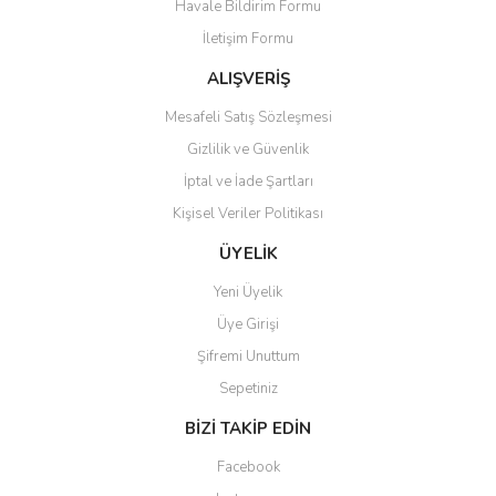
Havale Bildirim Formu
Ürün açıklamasında eksik bilgiler bulunuyor.
İletişim Formu
Ürün bilgilerinde hatalar bulunuyor.
Ürün fiyatı diğer sitelerden daha pahalı.
ALIŞVERİŞ
Bu ürüne benzer farklı alternatifler olmalı.
Mesafeli Satış Sözleşmesi
Gizlilik ve Güvenlik
İptal ve İade Şartları
Kişisel Veriler Politikası
Gönder
ÜYELİK
Yeni Üyelik
Üye Girişi
Şifremi Unuttum
Sepetiniz
BİZİ TAKİP EDİN
Facebook