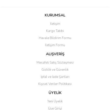
Bu ürünün fiyat bilgisi, resim, ürün açıklamalarında ve diğer
konularda yetersiz gördüğünüz noktaları öneri formunu kullanarak
Bu ürüne ilk yorumu siz yapın!
KURUMSAL
tarafımıza iletebilirsiniz.
Görüş ve önerileriniz için teşekkür ederiz.
İletişim
Yorum Yaz
Kargo Takibi
Ürün resmi kalitesiz, bozuk veya görüntülenemiyor.
Havale Bildirim Formu
Ürün açıklamasında eksik bilgiler bulunuyor.
İletişim Formu
Ürün bilgilerinde hatalar bulunuyor.
Ürün fiyatı diğer sitelerden daha pahalı.
ALIŞVERİŞ
Bu ürüne benzer farklı alternatifler olmalı.
Mesafeli Satış Sözleşmesi
Gizlilik ve Güvenlik
İptal ve İade Şartları
Kişisel Veriler Politikası
Gönder
ÜYELİK
Yeni Üyelik
Üye Girişi