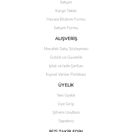
İletişim
Yorum Yaz
Kargo Takibi
Ürün resmi kalitesiz, bozuk veya görüntülenemiyor.
Havale Bildirim Formu
Ürün açıklamasında eksik bilgiler bulunuyor.
İletişim Formu
Ürün bilgilerinde hatalar bulunuyor.
Ürün fiyatı diğer sitelerden daha pahalı.
ALIŞVERİŞ
Bu ürüne benzer farklı alternatifler olmalı.
Mesafeli Satış Sözleşmesi
Gizlilik ve Güvenlik
İptal ve İade Şartları
Kişisel Veriler Politikası
Gönder
ÜYELİK
Yeni Üyelik
Üye Girişi
Şifremi Unuttum
Sepetiniz
BİZİ TAKİP EDİN