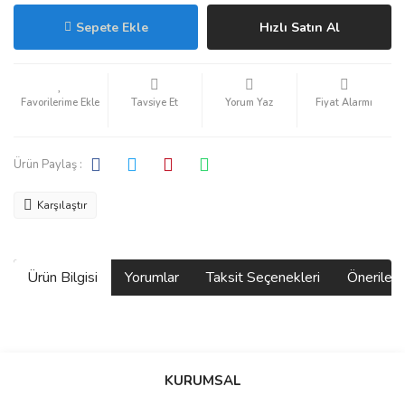
Sepete Ekle
Hızlı Satın Al
Tavsiye Et
Yorum Yaz
Fiyat Alarmı
Ürün Paylaş :
Karşılaştır
Ürün Bilgisi
Yorumlar
Taksit Seçenekleri
Önerilerin
Bu ürünün fiyat bilgisi, resim, ürün açıklamalarında ve diğer
konularda yetersiz gördüğünüz noktaları öneri formunu kullanarak
Bu ürüne ilk yorumu siz yapın!
KURUMSAL
tarafımıza iletebilirsiniz.
Görüş ve önerileriniz için teşekkür ederiz.