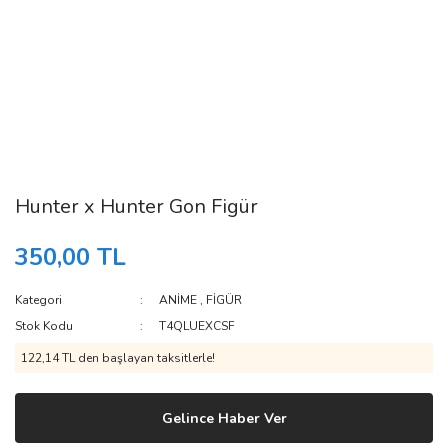
Hunter x Hunter Gon Figür
350,00 TL
Kategori
ANİME
,
FİGÜR
Stok Kodu
T4QLUEXCSF
122,14 TL den başlayan taksitlerle!
Gelince Haber Ver