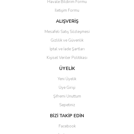
Havale Bildirim Formu
Ürün açıklamasında eksik bilgiler bulunuyor.
İletişim Formu
Ürün bilgilerinde hatalar bulunuyor.
Ürün fiyatı diğer sitelerden daha pahalı.
ALIŞVERİŞ
Bu ürüne benzer farklı alternatifler olmalı.
Mesafeli Satış Sözleşmesi
Gizlilik ve Güvenlik
İptal ve İade Şartları
Kişisel Veriler Politikası
Gönder
ÜYELİK
Yeni Üyelik
Üye Girişi
Şifremi Unuttum
Sepetiniz
BİZİ TAKİP EDİN
Facebook