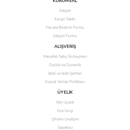
KURUMSAL
tarafımıza iletebilirsiniz.
Görüş ve önerileriniz için teşekkür ederiz.
İletişim
Yorum Yaz
Kargo Takibi
Ürün resmi kalitesiz, bozuk veya görüntülenemiyor.
Havale Bildirim Formu
Ürün açıklamasında eksik bilgiler bulunuyor.
İletişim Formu
Ürün bilgilerinde hatalar bulunuyor.
Ürün fiyatı diğer sitelerden daha pahalı.
ALIŞVERİŞ
Bu ürüne benzer farklı alternatifler olmalı.
Mesafeli Satış Sözleşmesi
Gizlilik ve Güvenlik
İptal ve İade Şartları
Kişisel Veriler Politikası
Gönder
ÜYELİK
Yeni Üyelik
Üye Girişi
Şifremi Unuttum
Sepetiniz