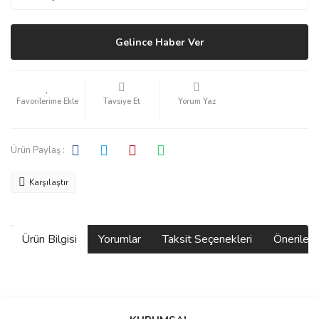
Gelince Haber Ver
Tavsiye Et
Yorum Yaz
Ürün Paylaş :
Karşılaştır
Ürün Bilgisi
Yorumlar
Taksit Seçenekleri
Önerilerin
Bu ürünün fiyat bilgisi, resim, ürün açıklamalarında ve diğer
konularda yetersiz gördüğünüz noktaları öneri formunu kullanarak
Bu ürüne ilk yorumu siz yapın!