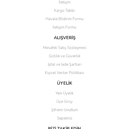
İletişim
Yorum Yaz
Kargo Takibi
Ürün resmi kalitesiz, bozuk veya görüntülenemiyor.
Havale Bildirim Formu
Ürün açıklamasında eksik bilgiler bulunuyor.
İletişim Formu
Ürün bilgilerinde hatalar bulunuyor.
Ürün fiyatı diğer sitelerden daha pahalı.
ALIŞVERİŞ
Bu ürüne benzer farklı alternatifler olmalı.
Mesafeli Satış Sözleşmesi
Gizlilik ve Güvenlik
İptal ve İade Şartları
Kişisel Veriler Politikası
Gönder
ÜYELİK
Yeni Üyelik
Üye Girişi
Şifremi Unuttum
Sepetiniz
BİZİ TAKİP EDİN