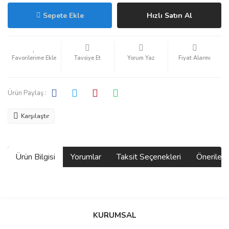
Sepete Ekle
Hızlı Satın Al
Tavsiye Et
Yorum Yaz
Fiyat Alarmı
Ürün Paylaş :
Karşılaştır
Ürün Bilgisi
Yorumlar
Taksit Seçenekleri
Önerilerin
Bu ürünün fiyat bilgisi, resim, ürün açıklamalarında ve diğer
konularda yetersiz gördüğünüz noktaları öneri formunu kullanarak
Bu ürüne ilk yorumu siz yapın!
KURUMSAL
tarafımıza iletebilirsiniz.
Görüş ve önerileriniz için teşekkür ederiz.