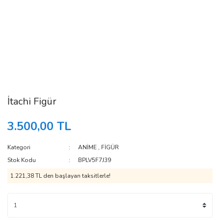
İtachi Figür
3.500,00 TL
Kategori
ANİME
,
FİGÜR
Stok Kodu
BPLV5F7J39
1.221,38 TL den başlayan taksitlerle!