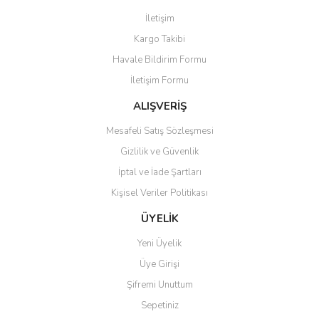
Görüş ve önerileriniz için teşekkür ederiz.
İletişim
Yorum Yaz
Kargo Takibi
Ürün resmi kalitesiz, bozuk veya görüntülenemiyor.
Havale Bildirim Formu
Ürün açıklamasında eksik bilgiler bulunuyor.
İletişim Formu
Ürün bilgilerinde hatalar bulunuyor.
Ürün fiyatı diğer sitelerden daha pahalı.
ALIŞVERİŞ
Bu ürüne benzer farklı alternatifler olmalı.
Mesafeli Satış Sözleşmesi
Gizlilik ve Güvenlik
İptal ve İade Şartları
Kişisel Veriler Politikası
Gönder
ÜYELİK
Yeni Üyelik
Üye Girişi
Şifremi Unuttum
Sepetiniz