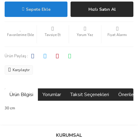
Sepete Ekle
Hızlı Satın Al
Tavsiye Et
Yorum Yaz
Fiyat Alarmı
Ürün Paylaş :
Karşılaştır
Ürün Bilgisi
Yorumlar
Taksit Seçenekleri
Önerilerin
30 cm
Bu ürünün fiyat bilgisi, resim, ürün açıklamalarında ve diğer
konularda yetersiz gördüğünüz noktaları öneri formunu kullanarak
Bu ürüne ilk yorumu siz yapın!
KURUMSAL
tarafımıza iletebilirsiniz.