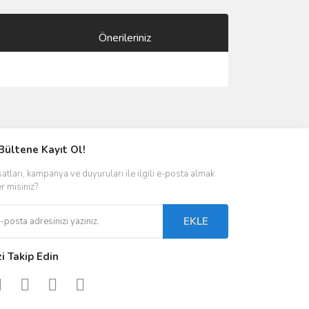
Önerileriniz
ımıza iletebilirsiniz.
Bültene Kayıt Ol!
satları, kampanya ve duyuruları ile ilgili e-posta almak
er misiniz?
EKLE
zi Takip Edin