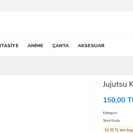
RTASİYE
ANİME
ÇANTA
AKSESUAR
Jujutsu 
150,00 T
Kategori
Stok Kodu
52,35 TL den başl