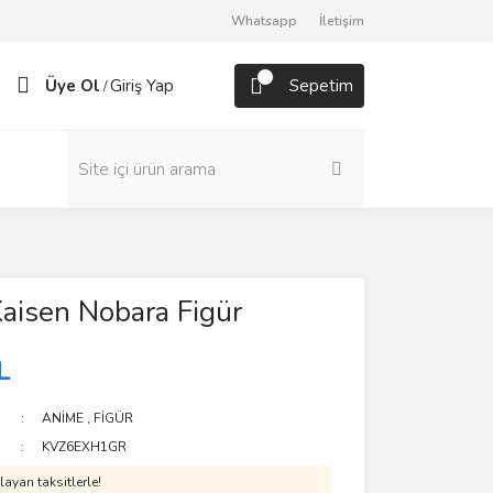
Whatsapp
İletişim
Üye Ol
Giriş Yap
Sepetim
/
Kaisen Nobara Figür
L
ANİME
,
FİGÜR
KVZ6EXH1GR
ayan taksitlerle!