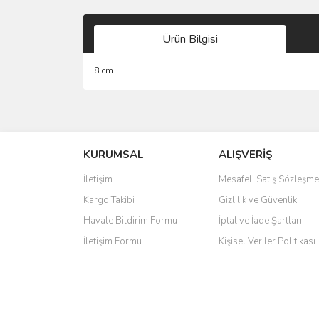
Ürün Bilgisi
8 cm
Bu ürünün fiyat bilgisi, resim, ürün açıklamalarında 
Görüş ve önerileriniz için teşekkür ederiz.
KURUMSAL
ALIŞVERİŞ
Ürün resmi kalitesiz, bozuk veya görüntülenemiyo
Ürün açıklamasında eksik bilgiler bulunuyor.
İletişim
Mesafeli Satış Sözleşme
Ürün bilgilerinde hatalar bulunuyor.
Kargo Takibi
Gizlilik ve Güvenlik
Ürün fiyatı diğer sitelerden daha pahalı.
Havale Bildirim Formu
İptal ve İade Şartları
Bu ürüne benzer farklı alternatifler olmalı.
İletişim Formu
Kişisel Veriler Politikası