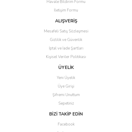
Havale Bildirim Formu
Ürün açıklamasında eksik bilgiler bulunuyor.
İletişim Formu
Ürün bilgilerinde hatalar bulunuyor.
Ürün fiyatı diğer sitelerden daha pahalı.
ALIŞVERİŞ
Bu ürüne benzer farklı alternatifler olmalı.
Mesafeli Satış Sözleşmesi
Gizlilik ve Güvenlik
İptal ve İade Şartları
Kişisel Veriler Politikası
Gönder
ÜYELİK
Yeni Üyelik
Üye Girişi
Şifremi Unuttum
Sepetiniz
BİZİ TAKİP EDİN
Facebook