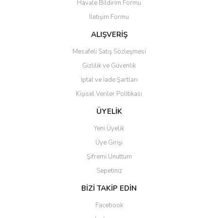
Havale Bildirim Formu
Ürün açıklamasında eksik bilgiler bulunuyor.
İletişim Formu
Ürün bilgilerinde hatalar bulunuyor.
Ürün fiyatı diğer sitelerden daha pahalı.
ALIŞVERİŞ
Bu ürüne benzer farklı alternatifler olmalı.
Mesafeli Satış Sözleşmesi
Gizlilik ve Güvenlik
İptal ve İade Şartları
Kişisel Veriler Politikası
Gönder
ÜYELİK
Yeni Üyelik
Üye Girişi
Şifremi Unuttum
Sepetiniz
BİZİ TAKİP EDİN
Facebook