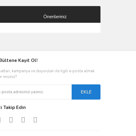
Önerileriniz
ımıza iletebilirsiniz.
Bültene Kayıt Ol!
satları, kampanya ve duyuruları ile ilgili e-posta almak
er misiniz?
EKLE
zi Takip Edin