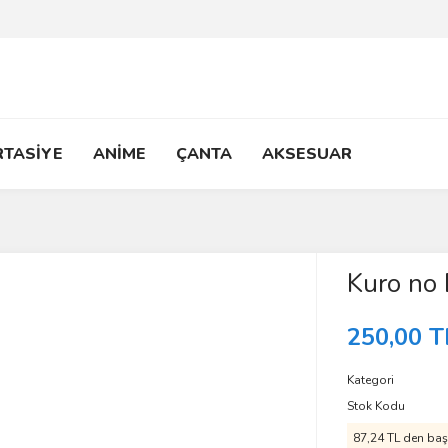
RTASİYE
ANİME
ÇANTA
AKSESUAR
Kuro no 
250,00 T
Kategori
Stok Kodu
87,24 TL den başl