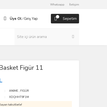
Whatsapp
İletişim
Üye Ol
Giriş Yap
Sepetim
/
Basket Figür 11
L
ANİME
,
FİGÜR
XDQHHT9F1M
ayan taksitlerle!