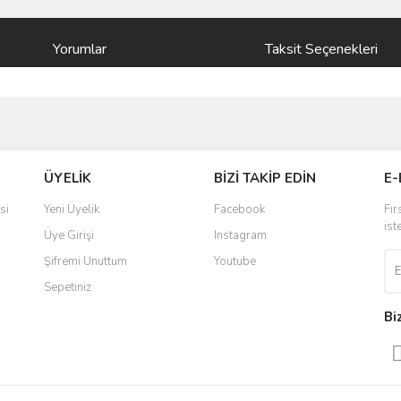
Yorumlar
Taksit Seçenekleri
ve diğer konularda yetersiz gördüğünüz noktaları öneri formunu kullanarak taraf
Bu ürüne ilk yorumu siz yapın!
ÜYELİK
BİZİ TAKİP EDİN
E-
r.
Yorum Yaz
si
Yeni Üyelik
Facebook
Fır
ist
Üye Girişi
Instagram
Şifremi Unuttum
Youtube
Sepetiniz
Bi
Gönder