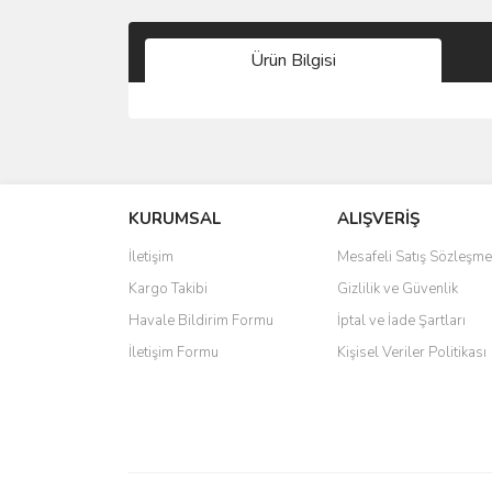
Ürün Bilgisi
Bu ürünün fiyat bilgisi, resim, ürün açıklamalarında 
Görüş ve önerileriniz için teşekkür ederiz.
KURUMSAL
ALIŞVERİŞ
Ürün resmi kalitesiz, bozuk veya görüntülenemiyo
Ürün açıklamasında eksik bilgiler bulunuyor.
İletişim
Mesafeli Satış Sözleşme
Ürün bilgilerinde hatalar bulunuyor.
Kargo Takibi
Gizlilik ve Güvenlik
Ürün fiyatı diğer sitelerden daha pahalı.
Havale Bildirim Formu
İptal ve İade Şartları
Bu ürüne benzer farklı alternatifler olmalı.
İletişim Formu
Kişisel Veriler Politikası