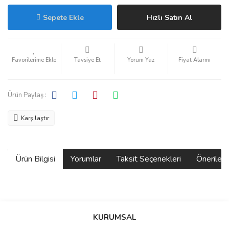
Sepete Ekle
Hızlı Satın Al
Tavsiye Et
Yorum Yaz
Fiyat Alarmı
Ürün Paylaş :
Karşılaştır
Ürün Bilgisi
Yorumlar
Taksit Seçenekleri
Önerilerin
Bu ürünün fiyat bilgisi, resim, ürün açıklamalarında ve diğer
konularda yetersiz gördüğünüz noktaları öneri formunu kullanarak
Bu ürüne ilk yorumu siz yapın!
KURUMSAL
tarafımıza iletebilirsiniz.
Görüş ve önerileriniz için teşekkür ederiz.