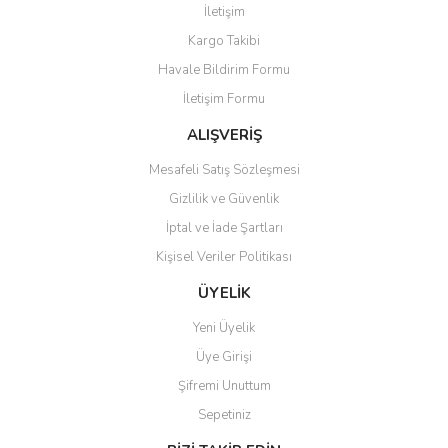
İletişim
Yorum Yaz
Kargo Takibi
Ürün resmi kalitesiz, bozuk veya görüntülenemiyor.
Havale Bildirim Formu
Ürün açıklamasında eksik bilgiler bulunuyor.
İletişim Formu
Ürün bilgilerinde hatalar bulunuyor.
Ürün fiyatı diğer sitelerden daha pahalı.
ALIŞVERİŞ
Bu ürüne benzer farklı alternatifler olmalı.
Mesafeli Satış Sözleşmesi
Gizlilik ve Güvenlik
İptal ve İade Şartları
Kişisel Veriler Politikası
Gönder
ÜYELİK
Yeni Üyelik
Üye Girişi
Şifremi Unuttum
Sepetiniz