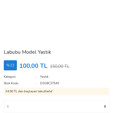
Labubu Model Yastık
100,00 TL
%33
150,00 TL
Kategori
Yastık
Stok Kodu
D2G8C375AY
34,90 TL den başlayan taksitlerle!