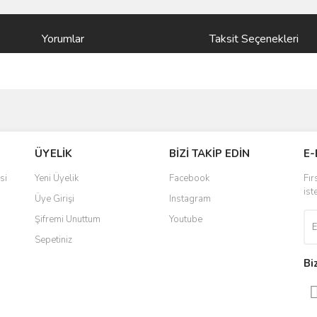
Yorumlar
Taksit Seçenekleri
ve diğer konularda yetersiz gördüğünüz noktaları öneri formunu kullanarak taraf
Bu ürüne ilk yorumu siz yapın!
ÜYELİK
BİZİ TAKİP EDİN
E-
r.
Yorum Yaz
si
Yeni Üyelik
Facebook
Fır
ist
Üye Girişi
Instagram
Şifremi Unuttum
Youtube
Sepetiniz
Bi