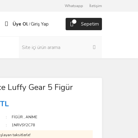
Whatsapp
İletişim
Üye Ol
Giriş Yap
Sepetim
/
e Luffy Gear 5 Figür
 TL
FİGÜR
,
ANİME
1NRVSY2C78
layan taksitlerle!