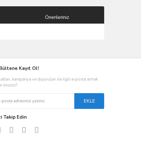
Önerileriniz
ımıza iletebilirsiniz.
Bültene Kayıt Ol!
satları, kampanya ve duyuruları ile ilgili e-posta almak
er misiniz?
EKLE
zi Takip Edin