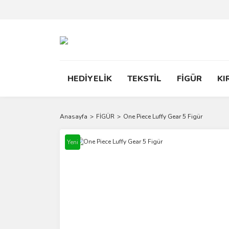
HEDİYELİK
TEKSTİL
FİGÜR
KI
Anasayfa
FİGÜR
One Piece Luffy Gear 5 Figür
Yeni