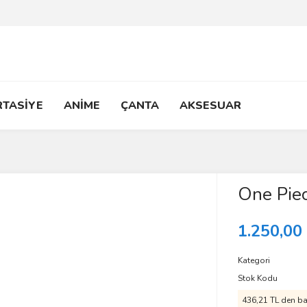
RTASİYE
ANİME
ÇANTA
AKSESUAR
One Piec
1.250,00
Kategori
Stok Kodu
436,21 TL den baş