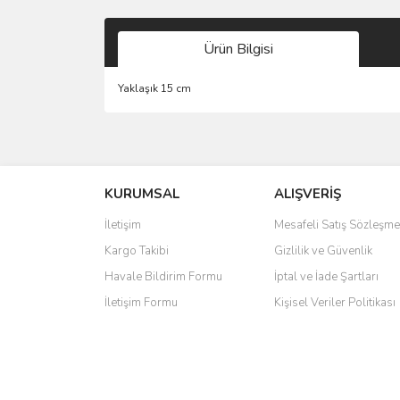
Ürün Bilgisi
Yaklaşık 15 cm
Bu ürünün fiyat bilgisi, resim, ürün açıklamalarında 
Görüş ve önerileriniz için teşekkür ederiz.
KURUMSAL
ALIŞVERİŞ
Ürün resmi kalitesiz, bozuk veya görüntülenemiyo
Ürün açıklamasında eksik bilgiler bulunuyor.
İletişim
Mesafeli Satış Sözleşme
Ürün bilgilerinde hatalar bulunuyor.
Kargo Takibi
Gizlilik ve Güvenlik
Ürün fiyatı diğer sitelerden daha pahalı.
Havale Bildirim Formu
İptal ve İade Şartları
Bu ürüne benzer farklı alternatifler olmalı.
İletişim Formu
Kişisel Veriler Politikası