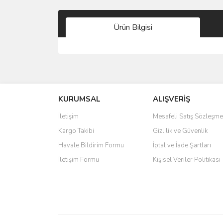
Ürün Bilgisi
Bu ürünün fiyat bilgisi, resim, ürün açıklamalarında 
Görüş ve önerileriniz için teşekkür ederiz.
KURUMSAL
ALIŞVERİŞ
Ürün resmi kalitesiz, bozuk veya görüntülenemiyo
Ürün açıklamasında eksik bilgiler bulunuyor.
İletişim
Mesafeli Satış Sözleşme
Ürün bilgilerinde hatalar bulunuyor.
Kargo Takibi
Gizlilik ve Güvenlik
Ürün fiyatı diğer sitelerden daha pahalı.
Havale Bildirim Formu
İptal ve İade Şartları
Bu ürüne benzer farklı alternatifler olmalı.
İletişim Formu
Kişisel Veriler Politikası