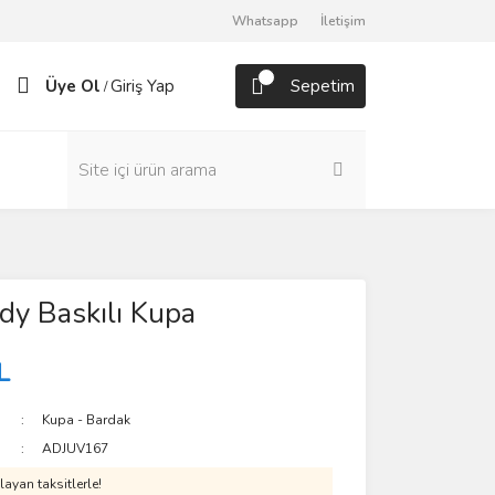
Whatsapp
İletişim
Üye Ol
Giriş Yap
Sepetim
/
y Baskılı Kupa
L
Kupa - Bardak
ADJUV167
ayan taksitlerle!