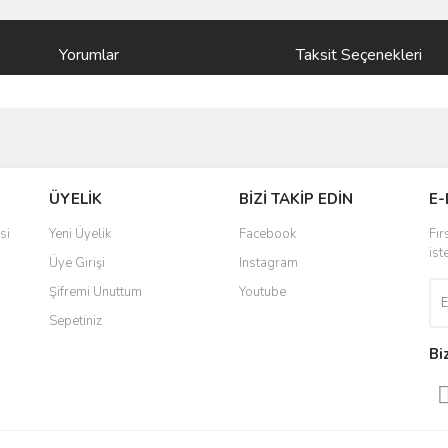
Yorumlar
Taksit Seçenekleri
ve diğer konularda yetersiz gördüğünüz noktaları öneri formunu kullanarak taraf
Bu ürüne ilk yorumu siz yapın!
ÜYELİK
BİZİ TAKİP EDİN
E-
r.
Yorum Yaz
si
Yeni Üyelik
Facebook
Fır
ist
Üye Girişi
Instagram
Şifremi Unuttum
Youtube
Sepetiniz
Bi
Gönder