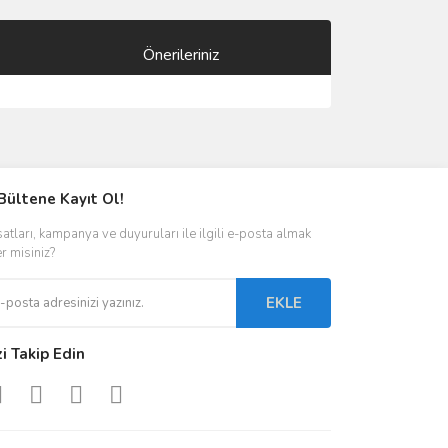
Önerileriniz
ımıza iletebilirsiniz.
Bültene Kayıt Ol!
satları, kampanya ve duyuruları ile ilgili e-posta almak
er misiniz?
EKLE
zi Takip Edin