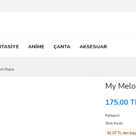
RTASİYE
ANİME
ÇANTA
AKSESUAR
ılı Kupa
My Melod
175,00 T
Kategori
Stok Kodu
61,07 TL den başl