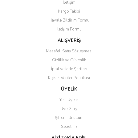
İletişim
Yorum Yaz
Kargo Takibi
Ürün resmi kalitesiz, bozuk veya görüntülenemiyor.
Havale Bildirim Formu
Ürün açıklamasında eksik bilgiler bulunuyor.
İletişim Formu
Ürün bilgilerinde hatalar bulunuyor.
Ürün fiyatı diğer sitelerden daha pahalı.
ALIŞVERİŞ
Bu ürüne benzer farklı alternatifler olmalı.
Mesafeli Satış Sözleşmesi
Gizlilik ve Güvenlik
İptal ve İade Şartları
Kişisel Veriler Politikası
Gönder
ÜYELİK
Yeni Üyelik
Üye Girişi
Şifremi Unuttum
Sepetiniz
BİZİ TAKİP EDİN