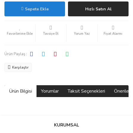
Sepete Ekle
Hızlı Satın Al
Tavsiye Et
Yorum Yaz
Fiyat Alarmı
Ürün Paylaş :
Karşılaştır
Ürün Bilgisi
Yorumlar
Taksit Seçenekleri
Önerilerin
Bu ürünün fiyat bilgisi, resim, ürün açıklamalarında ve diğer
konularda yetersiz gördüğünüz noktaları öneri formunu kullanarak
Bu ürüne ilk yorumu siz yapın!
KURUMSAL
tarafımıza iletebilirsiniz.
Görüş ve önerileriniz için teşekkür ederiz.