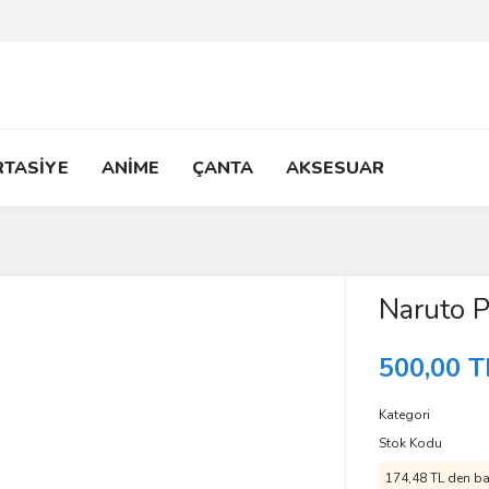
RTASİYE
ANİME
ÇANTA
AKSESUAR
Naruto P
500,00 T
Kategori
Stok Kodu
174,48 TL den baş