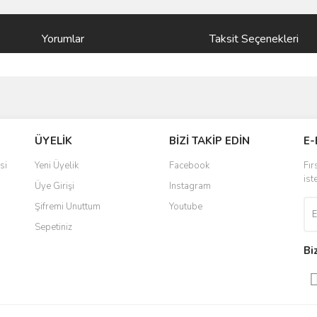
Yorumlar
Taksit Seçenekleri
ve diğer konularda yetersiz gördüğünüz noktaları öneri formunu kullanarak taraf
Bu ürüne ilk yorumu siz yapın!
ÜYELİK
BİZİ TAKİP EDİN
E-
r.
Yorum Yaz
si
Yeni Üyelik
Facebook
Fır
ist
Üye Girişi
Instagram
Şifremi Unuttum
Youtube
Sepetiniz
Bi
Gönder