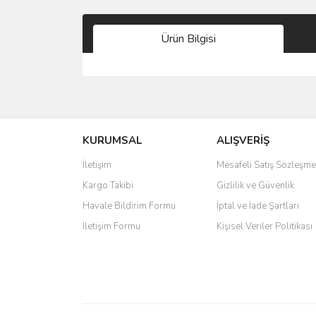
Ürün Bilgisi
Bu ürünün fiyat bilgisi, resim, ürün açıklamalarında 
Görüş ve önerileriniz için teşekkür ederiz.
KURUMSAL
ALIŞVERİŞ
Ürün resmi kalitesiz, bozuk veya görüntülenemiyo
Ürün açıklamasında eksik bilgiler bulunuyor.
İletişim
Mesafeli Satış Sözleşme
Ürün bilgilerinde hatalar bulunuyor.
Kargo Takibi
Gizlilik ve Güvenlik
Ürün fiyatı diğer sitelerden daha pahalı.
Havale Bildirim Formu
İptal ve İade Şartları
Bu ürüne benzer farklı alternatifler olmalı.
İletişim Formu
Kişisel Veriler Politikası