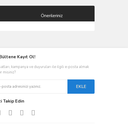
Önerileriniz
ımıza iletebilirsiniz.
Bültene Kayıt Ol!
satları, kampanya ve duyuruları ile ilgili e-posta almak
er misiniz?
EKLE
zi Takip Edin