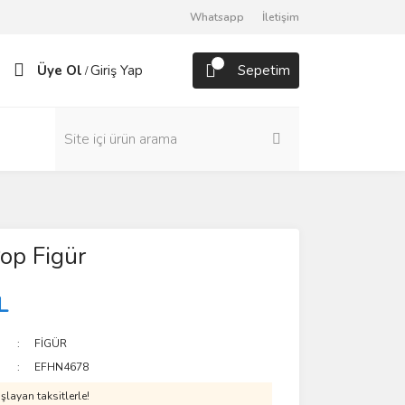
Whatsapp
İletişim
Üye Ol
Giriş Yap
Sepetim
/
op Figür
L
FİGÜR
EFHN4678
layan taksitlerle!