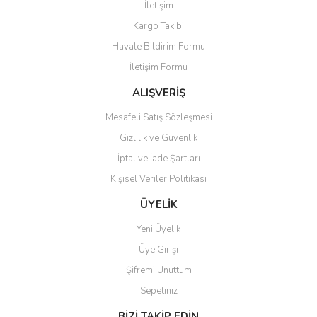
İletişim
Yorum Yaz
Kargo Takibi
Ürün resmi kalitesiz, bozuk veya görüntülenemiyor.
Havale Bildirim Formu
Ürün açıklamasında eksik bilgiler bulunuyor.
İletişim Formu
Ürün bilgilerinde hatalar bulunuyor.
Ürün fiyatı diğer sitelerden daha pahalı.
ALIŞVERİŞ
Bu ürüne benzer farklı alternatifler olmalı.
Mesafeli Satış Sözleşmesi
Gizlilik ve Güvenlik
İptal ve İade Şartları
Kişisel Veriler Politikası
Gönder
ÜYELİK
Yeni Üyelik
Üye Girişi
Şifremi Unuttum
Sepetiniz
BİZİ TAKİP EDİN