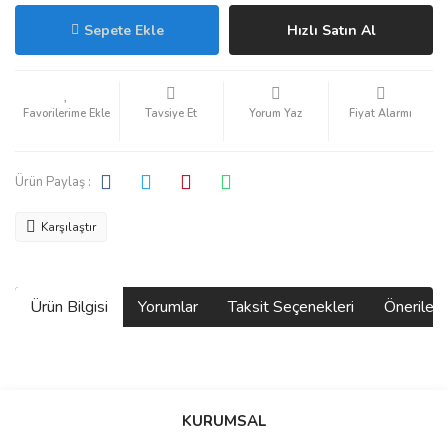
Sepete Ekle
Hızlı Satın Al
Tavsiye Et
Yorum Yaz
Fiyat Alarmı
Ürün Paylaş :
Karşılaştır
Ürün Bilgisi
Yorumlar
Taksit Seçenekleri
Önerilerin
Bu ürünün fiyat bilgisi, resim, ürün açıklamalarında ve diğer
konularda yetersiz gördüğünüz noktaları öneri formunu kullanarak
Bu ürüne ilk yorumu siz yapın!
KURUMSAL
tarafımıza iletebilirsiniz.
Görüş ve önerileriniz için teşekkür ederiz.