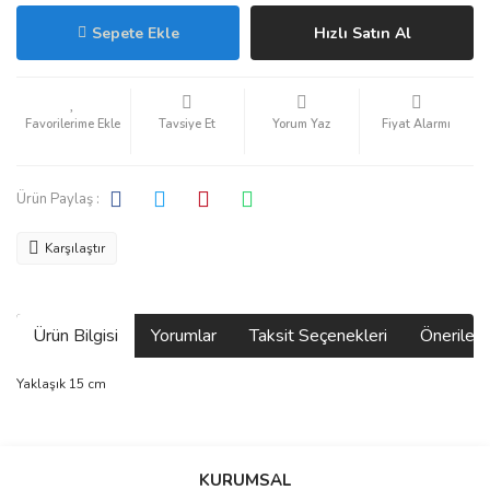
Sepete Ekle
Hızlı Satın Al
Tavsiye Et
Yorum Yaz
Fiyat Alarmı
Ürün Paylaş :
Karşılaştır
Ürün Bilgisi
Yorumlar
Taksit Seçenekleri
Önerilerin
Yaklaşık 15 cm
Bu ürünün fiyat bilgisi, resim, ürün açıklamalarında ve diğer
konularda yetersiz gördüğünüz noktaları öneri formunu kullanarak
Bu ürüne ilk yorumu siz yapın!
KURUMSAL
tarafımıza iletebilirsiniz.