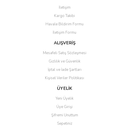
Görüş ve önerileriniz için teşekkür ederiz.
İletişim
Yorum Yaz
Kargo Takibi
Ürün resmi kalitesiz, bozuk veya görüntülenemiyor.
Havale Bildirim Formu
Ürün açıklamasında eksik bilgiler bulunuyor.
İletişim Formu
Ürün bilgilerinde hatalar bulunuyor.
Ürün fiyatı diğer sitelerden daha pahalı.
ALIŞVERİŞ
Bu ürüne benzer farklı alternatifler olmalı.
Mesafeli Satış Sözleşmesi
Gizlilik ve Güvenlik
İptal ve İade Şartları
Kişisel Veriler Politikası
Gönder
ÜYELİK
Yeni Üyelik
Üye Girişi
Şifremi Unuttum
Sepetiniz