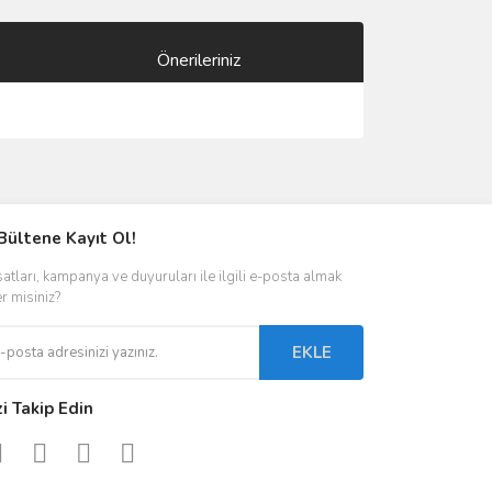
Önerileriniz
ımıza iletebilirsiniz.
Bültene Kayıt Ol!
satları, kampanya ve duyuruları ile ilgili e-posta almak
er misiniz?
EKLE
zi Takip Edin