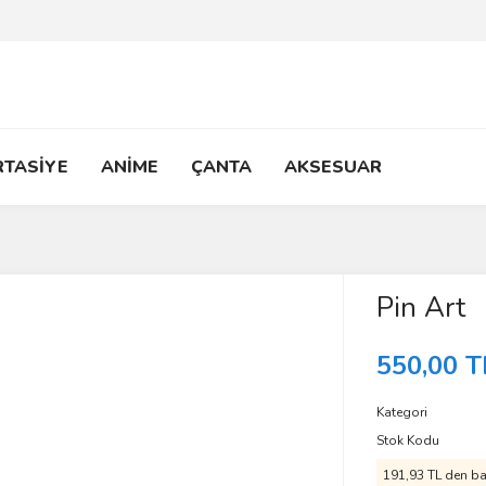
RTASİYE
ANİME
ÇANTA
AKSESUAR
Pin Art
550,00 T
Kategori
Stok Kodu
191,93 TL den baş