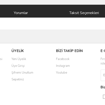
Yorumlar
Taksit Seçenekleri
ve diğer konularda yetersiz gördüğünüz noktaları öneri formunu kullanarak taraf
Bu ürüne ilk yorumu siz yapın!
ÜYELİK
BİZİ TAKİP EDİN
E-
r.
Yorum Yaz
si
Yeni Üyelik
Facebook
Fır
ist
Üye Girişi
Instagram
Şifremi Unuttum
Youtube
Sepetiniz
Bi