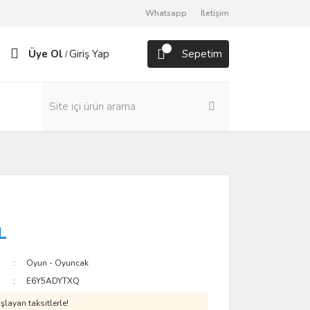
Whatsapp
İletişim
Üye Ol
Giriş Yap
Sepetim
/
L
Oyun - Oyuncak
E6Y5ADYTXQ
layan taksitlerle!