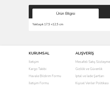
Ürün Bilgisi
Yaklaşık 17,5 ×12,5 cm
Bu ürünün fiyat bilgisi, resim, ürün açıklamalarında 
Görüş ve önerileriniz için teşekkür ederiz.
KURUMSAL
ALIŞVERİŞ
Ürün resmi kalitesiz, bozuk veya görüntülenemiyo
Ürün açıklamasında eksik bilgiler bulunuyor.
İletişim
Mesafeli Satış Sözleşme
Ürün bilgilerinde hatalar bulunuyor.
Kargo Takibi
Gizlilik ve Güvenlik
Ürün fiyatı diğer sitelerden daha pahalı.
Havale Bildirim Formu
İptal ve İade Şartları
Bu ürüne benzer farklı alternatifler olmalı.
İletişim Formu
Kişisel Veriler Politikası