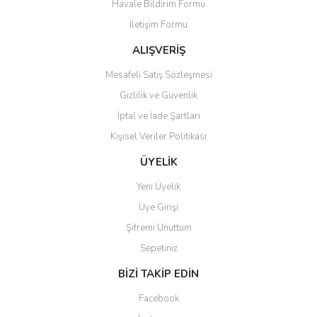
Havale Bildirim Formu
Ürün açıklamasında eksik bilgiler bulunuyor.
İletişim Formu
Ürün bilgilerinde hatalar bulunuyor.
Ürün fiyatı diğer sitelerden daha pahalı.
ALIŞVERİŞ
Bu ürüne benzer farklı alternatifler olmalı.
Mesafeli Satış Sözleşmesi
Gizlilik ve Güvenlik
İptal ve İade Şartları
Kişisel Veriler Politikası
Gönder
ÜYELİK
Yeni Üyelik
Üye Girişi
Şifremi Unuttum
Sepetiniz
BİZİ TAKİP EDİN
Facebook