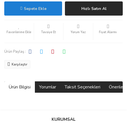
Sepete Ekle
Hızlı Satın Al
Tavsiye Et
Yorum Yaz
Fiyat Alarmı
Ürün Paylaş :
Karşılaştır
Ürün Bilgisi
Yorumlar
Taksit Seçenekleri
Önerilerin
Bu ürünün fiyat bilgisi, resim, ürün açıklamalarında ve diğer
konularda yetersiz gördüğünüz noktaları öneri formunu kullanarak
Bu ürüne ilk yorumu siz yapın!
KURUMSAL
tarafımıza iletebilirsiniz.
Görüş ve önerileriniz için teşekkür ederiz.