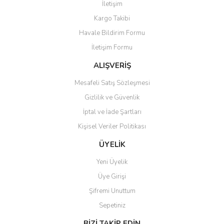
İletişim
Yorum Yaz
Kargo Takibi
Ürün resmi kalitesiz, bozuk veya görüntülenemiyor.
Havale Bildirim Formu
Ürün açıklamasında eksik bilgiler bulunuyor.
İletişim Formu
Ürün bilgilerinde hatalar bulunuyor.
Ürün fiyatı diğer sitelerden daha pahalı.
ALIŞVERİŞ
Bu ürüne benzer farklı alternatifler olmalı.
Mesafeli Satış Sözleşmesi
Gizlilik ve Güvenlik
İptal ve İade Şartları
Kişisel Veriler Politikası
Gönder
ÜYELİK
Yeni Üyelik
Üye Girişi
Şifremi Unuttum
Sepetiniz
BİZİ TAKİP EDİN