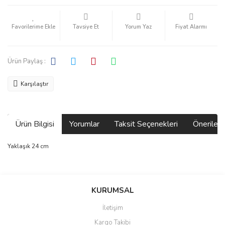
Tavsiye Et
Yorum Yaz
Fiyat Alarmı
Ürün Paylaş :
Karşılaştır
Ürün Bilgisi
Yorumlar
Taksit Seçenekleri
Önerilerin
Yaklaşık 24 cm
Bu ürünün fiyat bilgisi, resim, ürün açıklamalarında ve diğer
konularda yetersiz gördüğünüz noktaları öneri formunu kullanarak
Bu ürüne ilk yorumu siz yapın!
KURUMSAL
tarafımıza iletebilirsiniz.
Görüş ve önerileriniz için teşekkür ederiz.
İletişim
Yorum Yaz
Kargo Takibi