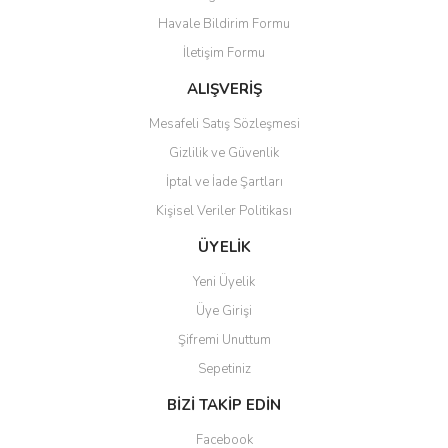
Ürün resmi kalitesiz, bozuk veya görüntülenemiyor.
Havale Bildirim Formu
Ürün açıklamasında eksik bilgiler bulunuyor.
İletişim Formu
Ürün bilgilerinde hatalar bulunuyor.
Ürün fiyatı diğer sitelerden daha pahalı.
ALIŞVERİŞ
Bu ürüne benzer farklı alternatifler olmalı.
Mesafeli Satış Sözleşmesi
Gizlilik ve Güvenlik
İptal ve İade Şartları
Kişisel Veriler Politikası
Gönder
ÜYELİK
Yeni Üyelik
Üye Girişi
Şifremi Unuttum
Sepetiniz
BİZİ TAKİP EDİN
Facebook