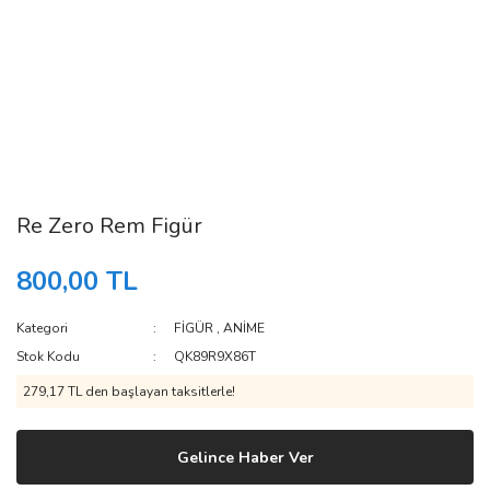
Re Zero Rem Figür
800,00 TL
Kategori
FİGÜR
,
ANİME
Stok Kodu
QK89R9X86T
279,17 TL den başlayan taksitlerle!
Gelince Haber Ver