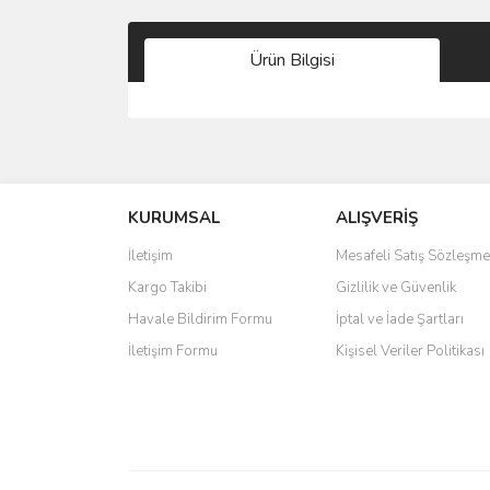
Ürün Bilgisi
Bu ürünün fiyat bilgisi, resim, ürün açıklamalarında 
Görüş ve önerileriniz için teşekkür ederiz.
KURUMSAL
ALIŞVERİŞ
Ürün resmi kalitesiz, bozuk veya görüntülenemiyo
Ürün açıklamasında eksik bilgiler bulunuyor.
İletişim
Mesafeli Satış Sözleşme
Ürün bilgilerinde hatalar bulunuyor.
Kargo Takibi
Gizlilik ve Güvenlik
Ürün fiyatı diğer sitelerden daha pahalı.
Havale Bildirim Formu
İptal ve İade Şartları
Bu ürüne benzer farklı alternatifler olmalı.
İletişim Formu
Kişisel Veriler Politikası