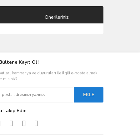
Önerileriniz
ımıza iletebilirsiniz.
Bültene Kayıt Ol!
satları, kampanya ve duyuruları ile ilgili e-posta almak
er misiniz?
EKLE
zi Takip Edin