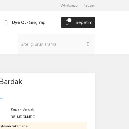
Whatsapp
İletişim
Üye Ol
Giriş Yap
Sepetim
/
 Bardak
L
Kupa - Bardak
381MDGM4DC
layan taksitlerle!