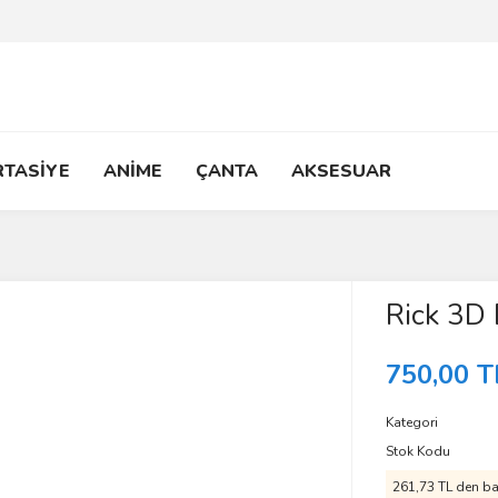
RTASİYE
ANİME
ÇANTA
AKSESUAR
Rick 3D
750,00 T
Kategori
Stok Kodu
261,73 TL den baş