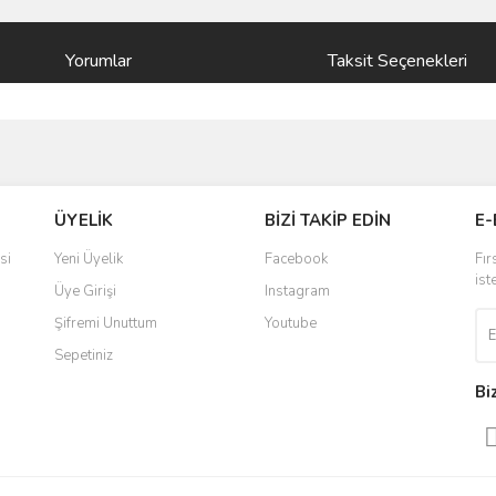
Yorumlar
Taksit Seçenekleri
ve diğer konularda yetersiz gördüğünüz noktaları öneri formunu kullanarak taraf
Bu ürüne ilk yorumu siz yapın!
ÜYELİK
BİZİ TAKİP EDİN
E-
r.
Yorum Yaz
si
Yeni Üyelik
Facebook
Fır
ist
Üye Girişi
Instagram
Şifremi Unuttum
Youtube
Sepetiniz
Bi
Gönder