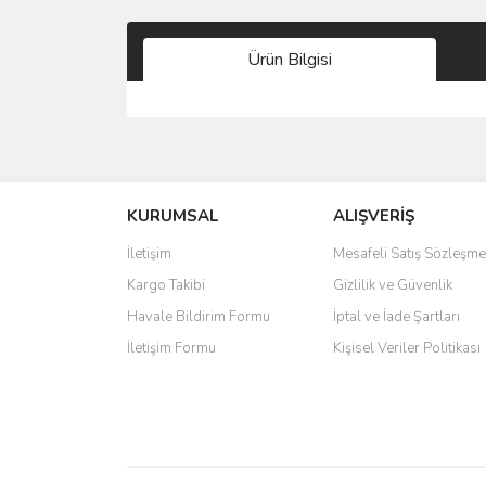
Ürün Bilgisi
Bu ürünün fiyat bilgisi, resim, ürün açıklamalarında 
Görüş ve önerileriniz için teşekkür ederiz.
KURUMSAL
ALIŞVERİŞ
Ürün resmi kalitesiz, bozuk veya görüntülenemiyo
Ürün açıklamasında eksik bilgiler bulunuyor.
İletişim
Mesafeli Satış Sözleşme
Ürün bilgilerinde hatalar bulunuyor.
Kargo Takibi
Gizlilik ve Güvenlik
Ürün fiyatı diğer sitelerden daha pahalı.
Havale Bildirim Formu
İptal ve İade Şartları
Bu ürüne benzer farklı alternatifler olmalı.
İletişim Formu
Kişisel Veriler Politikası