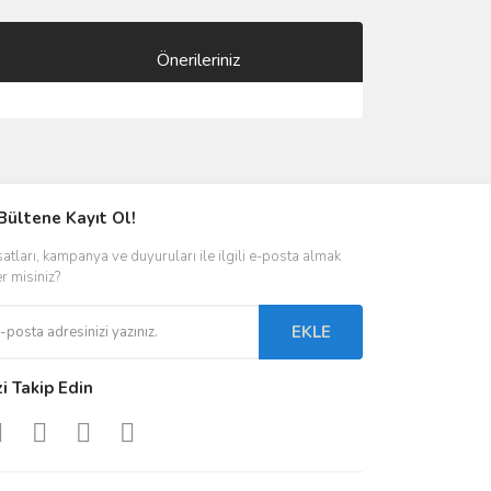
Önerileriniz
ımıza iletebilirsiniz.
Bültene Kayıt Ol!
satları, kampanya ve duyuruları ile ilgili e-posta almak
er misiniz?
EKLE
zi Takip Edin