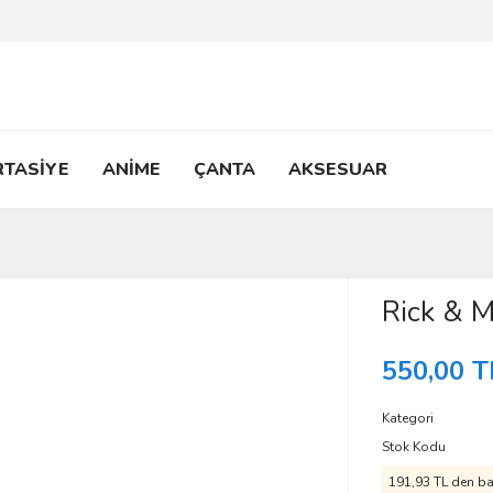
RTASİYE
ANİME
ÇANTA
AKSESUAR
Rick & M
550,00 T
Kategori
Stok Kodu
191,93 TL den baş