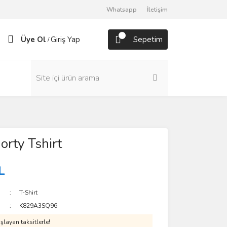
Whatsapp
İletişim
Üye Ol
Giriş Yap
Sepetim
/
orty Tshirt
L
T-Shirt
K829A3SQ96
layan taksitlerle!