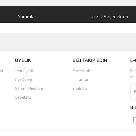
Yorumlar
Taksit Seçenekleri
ve diğer konularda yetersiz gördüğünüz noktaları öneri formunu kullanarak taraf
Bu ürüne ilk yorumu siz yapın!
ÜYELİK
BİZİ TAKİP EDİN
E-
r.
Yorum Yaz
si
Yeni Üyelik
Facebook
Fır
ist
Üye Girişi
Instagram
Şifremi Unuttum
Youtube
Sepetiniz
Bi
Gönder