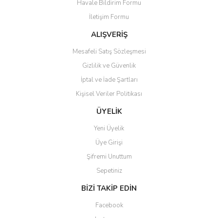
Havale Bildirim Formu
Ürün açıklamasında eksik bilgiler bulunuyor.
İletişim Formu
Ürün bilgilerinde hatalar bulunuyor.
Ürün fiyatı diğer sitelerden daha pahalı.
ALIŞVERİŞ
Bu ürüne benzer farklı alternatifler olmalı.
Mesafeli Satış Sözleşmesi
Gizlilik ve Güvenlik
İptal ve İade Şartları
Kişisel Veriler Politikası
Gönder
ÜYELİK
Yeni Üyelik
Üye Girişi
Şifremi Unuttum
Sepetiniz
BİZİ TAKİP EDİN
Facebook