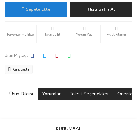
Sepete Ekle
Hızlı Satın Al
Tavsiye Et
Yorum Yaz
Fiyat Alarmı
Ürün Paylaş :
Karşılaştır
Ürün Bilgisi
Yorumlar
Taksit Seçenekleri
Önerilerin
Bu ürünün fiyat bilgisi, resim, ürün açıklamalarında ve diğer
konularda yetersiz gördüğünüz noktaları öneri formunu kullanarak
Bu ürüne ilk yorumu siz yapın!
KURUMSAL
tarafımıza iletebilirsiniz.
Görüş ve önerileriniz için teşekkür ederiz.