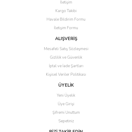
İletişim
Yorum Yaz
Kargo Takibi
Ürün resmi kalitesiz, bozuk veya görüntülenemiyor.
Havale Bildirim Formu
Ürün açıklamasında eksik bilgiler bulunuyor.
İletişim Formu
Ürün bilgilerinde hatalar bulunuyor.
Ürün fiyatı diğer sitelerden daha pahalı.
ALIŞVERİŞ
Bu ürüne benzer farklı alternatifler olmalı.
Mesafeli Satış Sözleşmesi
Gizlilik ve Güvenlik
İptal ve İade Şartları
Kişisel Veriler Politikası
Gönder
ÜYELİK
Yeni Üyelik
Üye Girişi
Şifremi Unuttum
Sepetiniz
BİZİ TAKİP EDİN