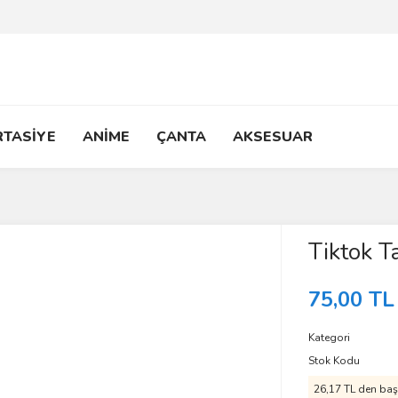
RTASİYE
ANİME
ÇANTA
AKSESUAR
Tiktok T
75,00 TL
Kategori
Stok Kodu
26,17 TL den başl