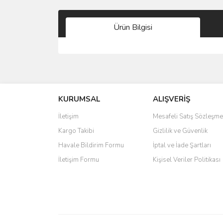
Ürün Bilgisi
Bu ürünün fiyat bilgisi, resim, ürün açıklamalarında 
Görüş ve önerileriniz için teşekkür ederiz.
KURUMSAL
ALIŞVERİŞ
Ürün resmi kalitesiz, bozuk veya görüntülenemiyo
Ürün açıklamasında eksik bilgiler bulunuyor.
İletişim
Mesafeli Satış Sözleşme
Ürün bilgilerinde hatalar bulunuyor.
Kargo Takibi
Gizlilik ve Güvenlik
Ürün fiyatı diğer sitelerden daha pahalı.
Havale Bildirim Formu
İptal ve İade Şartları
Bu ürüne benzer farklı alternatifler olmalı.
İletişim Formu
Kişisel Veriler Politikası