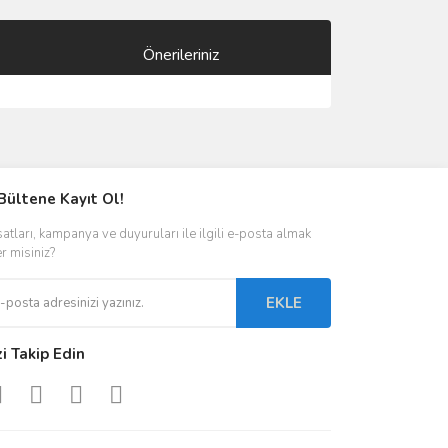
Önerileriniz
ımıza iletebilirsiniz.
Bültene Kayıt Ol!
satları, kampanya ve duyuruları ile ilgili e-posta almak
er misiniz?
EKLE
zi Takip Edin