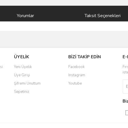
Yorumlar
Taksit Seçenekleri
ve diğer konularda yetersiz gördüğünüz noktaları öneri formunu kullanarak taraf
Bu ürüne ilk yorumu siz yapın!
ÜYELİK
BİZİ TAKİP EDİN
E-
r.
Yorum Yaz
si
Yeni Üyelik
Facebook
Fır
ist
Üye Girişi
Instagram
Şifremi Unuttum
Youtube
Sepetiniz
Bi
Gönder